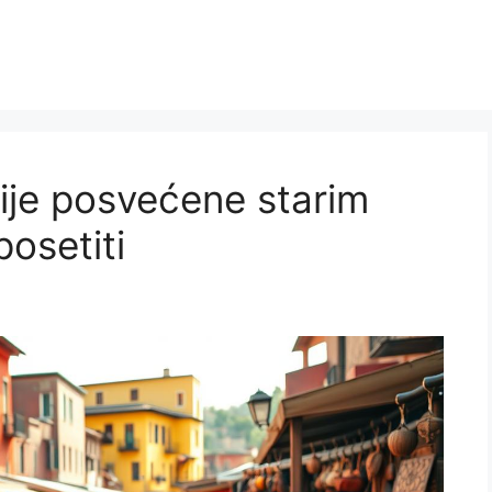
ije posvećene starim
posetiti