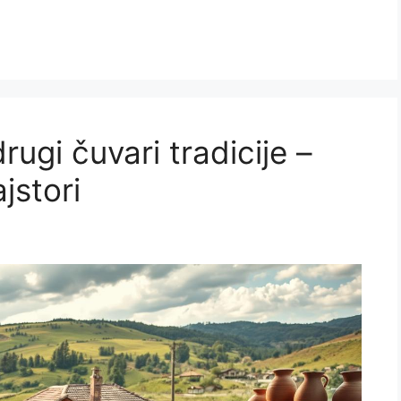
rugi čuvari tradicije –
jstori