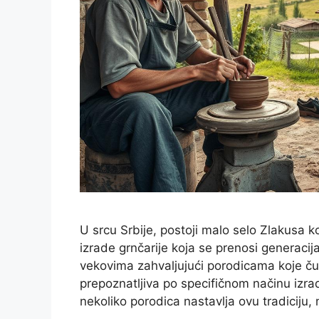
U srcu Srbije, postoji malo selo Zlakusa k
izrade grnčarije koja se prenosi generaci
vekovima zahvaljujući porodicama koje čuv
prepoznatljiva po specifičnom načinu izrad
nekoliko porodica nastavlja ovu tradicij