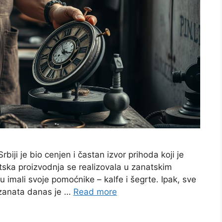
rbiji je bio cenjen i častan izvor prihoda koji je
tska proizvodnja se realizovala u zanatskim
u imali svoje pomoćnike – kalfe i šegrte. Ipak, sve
 zanata danas je …
Read more