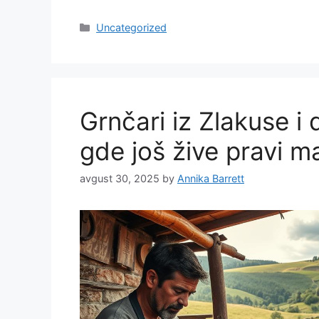
Categories
Uncategorized
Grnčari iz Zlakuse i d
gde još žive pravi ma
avgust 30, 2025
by
Annika Barrett