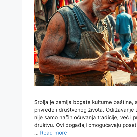
Srbija je zemlja bogate kulturne baštine, 
privrede i društvenog života. Održavanje
nije samo način očuvanja tradicije, već i 
društvu. Ovi događaji omogućavaju poset
…
Read more