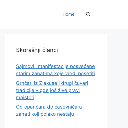
Home
Skorašnji članci
Sajmovi i manifestacije posvećene
starim zanatima koje vredi posetiti
Grnčari iz Zlakuse i drugi čuvari
tradicije – gde još žive pravi
majstori
Od opančara do časovničara –
zanati koji polako nestaju