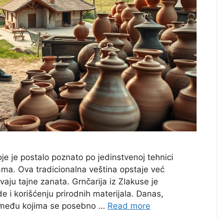
oje je postalo poznato po jedinstvenoj tehnici
jama. Ova tradicionalna veština opstaje već
aju tajne zanata. Grnčarija iz Zlakuse je
e i korišćenju prirodnih materijala. Danas,
u, među kojima se posebno …
Read more