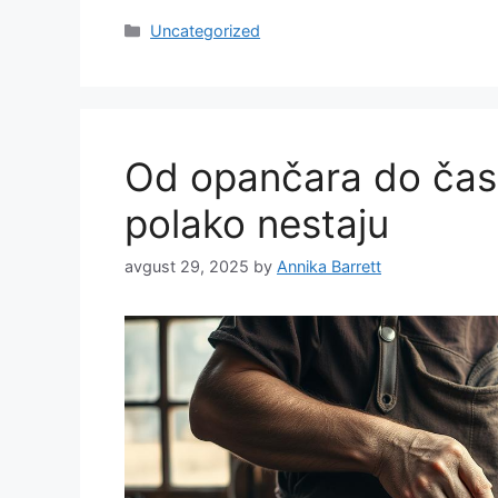
Categories
Uncategorized
Od opančara do časo
polako nestaju
avgust 29, 2025
by
Annika Barrett