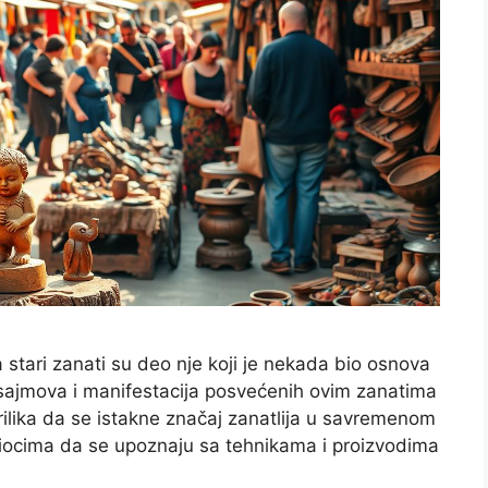
a stari zanati su deo nje koji je nekada bio osnova
 sajmova i manifestacija posvećenih ovim zanatima
prilika da se istakne značaj zanatlija u savremenom
iocima da se upoznaju sa tehnikama i proizvodima