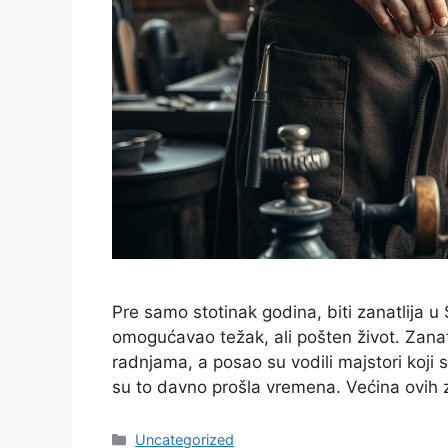
Pre samo stotinak godina, biti zanatlija u S
omogućavao težak, ali pošten život. Zana
radnjama, a posao su vodili majstori koji s
su to davno prošla vremena. Većina ovih
Categories
Uncategorized