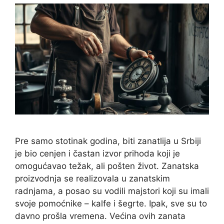
Pre samo stotinak godina, biti zanatlija u Srbiji
je bio cenjen i častan izvor prihoda koji je
omogućavao težak, ali pošten život. Zanatska
proizvodnja se realizovala u zanatskim
radnjama, a posao su vodili majstori koji su imali
svoje pomoćnike – kalfe i šegrte. Ipak, sve su to
davno prošla vremena. Većina ovih zanata