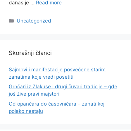
danas je …
Read more
Categories
Uncategorized
Skorašnji članci
Sajmovi i manifestacije posvećene starim
zanatima koje vredi posetiti
Grnčari iz Zlakuse i drugi čuvari tradicije – gde
još žive pravi majstori
Od opančara do časovničara – zanati koji
polako nestaju