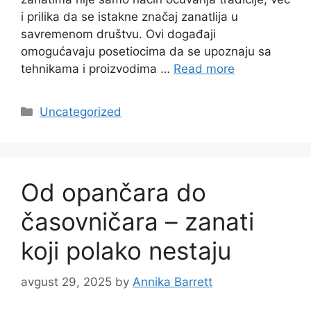
i prilika da se istakne značaj zanatlija u
savremenom društvu. Ovi događaji
omogućavaju posetiocima da se upoznaju sa
tehnikama i proizvodima …
Read more
Categories
Uncategorized
Od opančara do
časovničara – zanati
koji polako nestaju
avgust 29, 2025
by
Annika Barrett