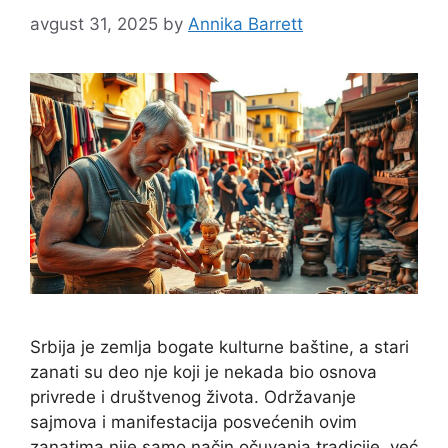
avgust 31, 2025
by
Annika Barrett
Srbija je zemlja bogate kulturne baštine, a stari
zanati su deo nje koji je nekada bio osnova
privrede i društvenog života. Održavanje
sajmova i manifestacija posvećenih ovim
zanatima nije samo način očuvanja tradicije, već