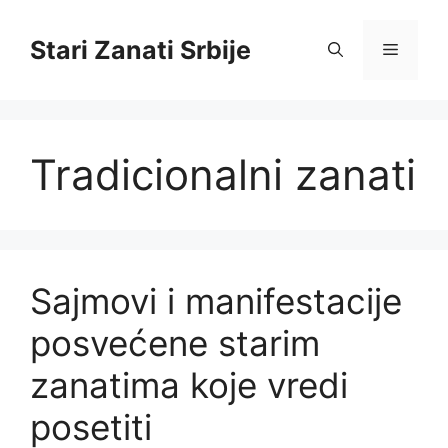
Skip
to
Stari Zanati Srbije
Menu
content
Tradicionalni zanati
Sajmovi i manifestacije
posvećene starim
zanatima koje vredi
posetiti