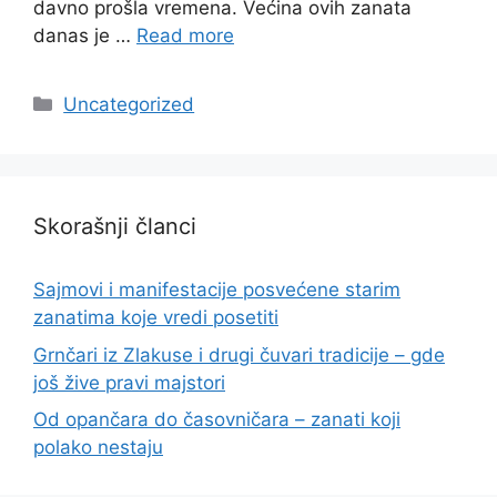
davno prošla vremena. Većina ovih zanata
danas je …
Read more
Categories
Uncategorized
Skorašnji članci
Sajmovi i manifestacije posvećene starim
zanatima koje vredi posetiti
Grnčari iz Zlakuse i drugi čuvari tradicije – gde
još žive pravi majstori
Od opančara do časovničara – zanati koji
polako nestaju