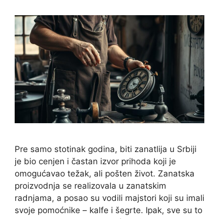
Pre samo stotinak godina, biti zanatlija u Srbiji
je bio cenjen i častan izvor prihoda koji je
omogućavao težak, ali pošten život. Zanatska
proizvodnja se realizovala u zanatskim
radnjama, a posao su vodili majstori koji su imali
svoje pomoćnike – kalfe i šegrte. Ipak, sve su to