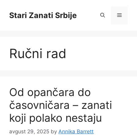
Skip
to
Stari Zanati Srbije
Menu
content
Ručni rad
Od opančara do
časovničara – zanati
koji polako nestaju
avgust 29, 2025
by
Annika Barrett